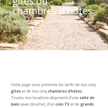
gîtes ou
chambres d'hôtes
dans notre authentique Mas viticole du
14ème siècle
Cette page vous présente les tarifs de nos cinq
gîtes
et de nos cinq
chambres d’hôtes
.
Toutes nos locations disposent d’une
salle de
bain
(avec douche), d’un
coin TV
et de
grands