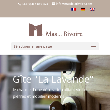
+33 (0)466 880 475
info@masdelarivoire.com
Sélectionner une page
Gîte "La Lavande"
le charme d'une décoration alliant vieilles
pierres et mobilier moderne