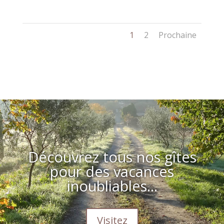
1
2
Prochaine
Découvrez tous nos gîtes
pour des vacances
inoubliables...
Visitez