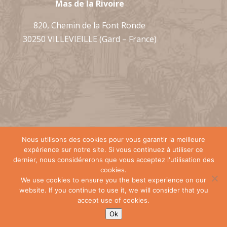
Mas de la Rivoire
820, Chemin de la Font Ronde
30250 VILLEVIEILLE (Gard – France)
Nous utilisons des cookies pour vous garantir la meilleure
expérience sur notre site. Si vous continuez à utiliser ce
dernier, nous considérerons que vous acceptez l'utilisation des
Création de sites internet à Sommières :
cookies.
Index LD
-
WordPress
-
Mentions légales
-
We use cookies to ensure you the best experience on our
Politique de confidentialité
website. If you continue to use it, we will consider that you
accept use of cookies.
Ok
Réserver en ligne