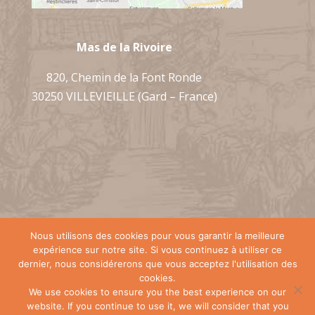
Mas de la Rivoire
820, Chemin de la Font Ronde
30250 VILLEVIEILLE (Gard – France)
Nous utilisons des cookies pour vous garantir la meilleure
expérience sur notre site. Si vous continuez à utiliser ce
dernier, nous considérerons que vous acceptez l'utilisation des
Création de sites internet à Sommières :
cookies.
Index LD
-
WordPress
-
Mentions légales
-
We use cookies to ensure you the best experience on our
Politique de confidentialité
website. If you continue to use it, we will consider that you